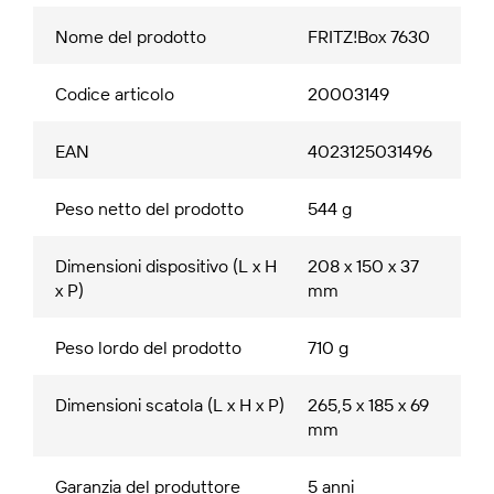
Nome del prodotto
FRITZ!Box 7630
Codice articolo
20003149
EAN
4023125031496
Peso netto del prodotto
544 g
Dimensioni dispositivo (L x H
208 x 150 x 37
x P)
mm
Peso lordo del prodotto
710 g
Dimensioni scatola (L x H x P)
265,5 x 185 x 69
mm
Garanzia del produttore
5 anni