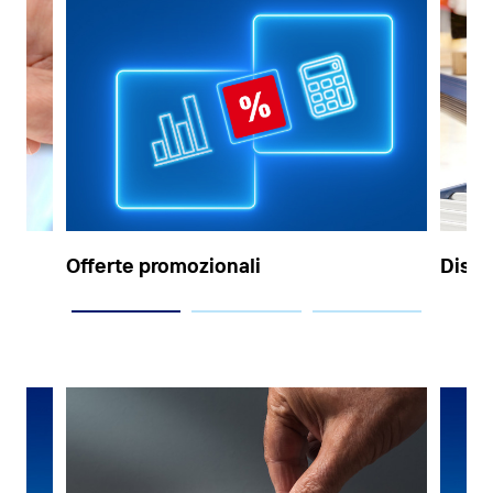
Offerte promozionali
Distr