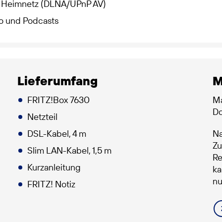
 im Heimnetz (DLNA/UPnP AV)
io und Podcasts
Lieferumfang
M
FRITZ!Box 7630
Ma
Do
Netzteil
DSL-Kabel, 4 m
Na
Zu
Slim LAN-Kabel, 1,5 m
Re
Kurzanleitung
ka
nu
FRITZ! Notiz