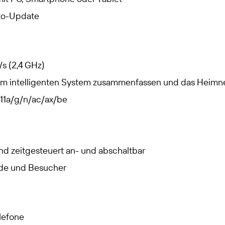
uto-Update
/s (2,4 GHz)
m intelligenten System zusammenfassen und das Heimne
11a/g/n/ac/ax/be
d zeitgesteuert an- und abschaltbar
nde und Besucher
elefone