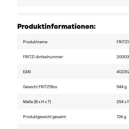
Produktinformationen:
Produktname
FRITZ!
FRITZ!-Artikelnummer
20003
EAN
40231
Gewicht FRITZ!Box
544 g
Maße (B x H x T)
254 x 
Produktgewicht gesamt
724 g