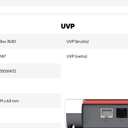
UVP
Box 7630
UVP (brutto)
147
UVP (netto)
25031472
191 x 63 mm