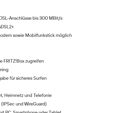
 DSL-Anschlüsse bis 300 MBit/s
 ADSL2+
modem sowie Mobilfunkstick möglich
ne FRITZ!Box zugreifen
aming
igabe für sicheres Surfen
et, Heimnetz und Telefonie
N (IPSec und WireGuard)
mit PC, Smartphone oder Tablet