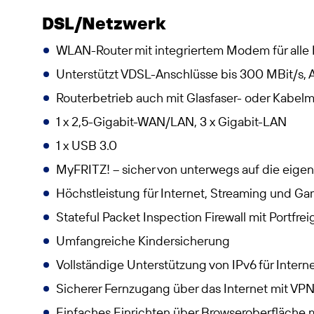
DSL/Netzwerk
WLAN-Router mit integriertem Modem für alle
Unterstützt VDSL-Anschlüsse bis 300 MBit/s,
Routerbetrieb auch mit Glasfaser- oder Kabel
1 x 2,5-Gigabit-WAN/LAN, 3 x Gigabit-LAN
1 x USB 3.0
MyFRITZ! – sicher von unterwegs auf die eige
Höchstleistung für Internet, Streaming und G
Stateful Packet Inspection Firewall mit Portfre
Umfangreiche Kindersicherung
Vollständige Unterstützung von IPv6 für Intern
Sicherer Fernzugang über das Internet mit VP
Einfaches Einrichten über Browseroberfläche 