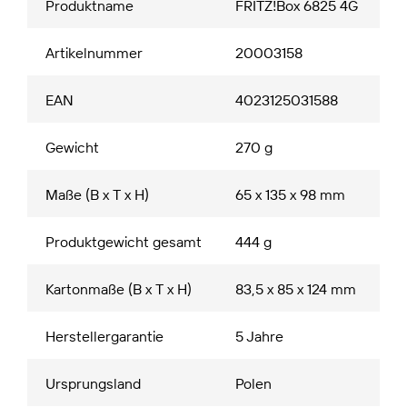
Produktname
FRITZ!Box 6825 4G
Artikelnummer
20003158
EAN
4023125031588
Gewicht
270 g
Maße (B x T x H)
65 x 135 x 98 mm
Produktgewicht gesamt
444 g
Kartonmaße (B x T x H)
83,5 x 85 x 124 mm
Herstellergarantie
5 Jahre
Ursprungsland
Polen