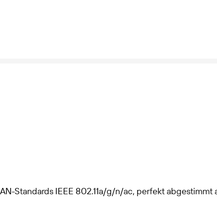
Empfohlener externer Inhalt
Mit einem Klick erteilst du deine Einwilligung, dass Youtube auf
deinem verwendeten Endgerät Cookies setzt, die einer Analyse
des Nutzungsverhaltens dienen können. Näheres zur Cookie-
Verwendung findest du in der Cookie-Policy von
Youtube
.
Inhalt anzeigen
AN-Standards IEEE 802.11a/g/n/ac, perfekt abgestimmt a