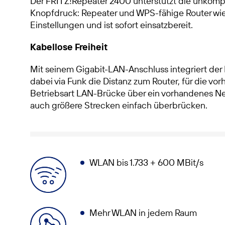
Der FRITZ!Repeater 2400 unterstützt die unkompl
Knopfdruck: Repeater und WPS-fähige Router wi
Einstellungen und ist sofort einsatzbereit.
Kabellose Freiheit
Mit seinem Gigabit-LAN-Anschluss integriert de
dabei via Funk die Distanz zum Router, für die vor
Betriebsart LAN-Brücke über ein vorhandenes Net
auch größere Strecken einfach überbrücken.
WLAN bis 1.733 + 600 MBit/s
Mehr WLAN in jedem Raum