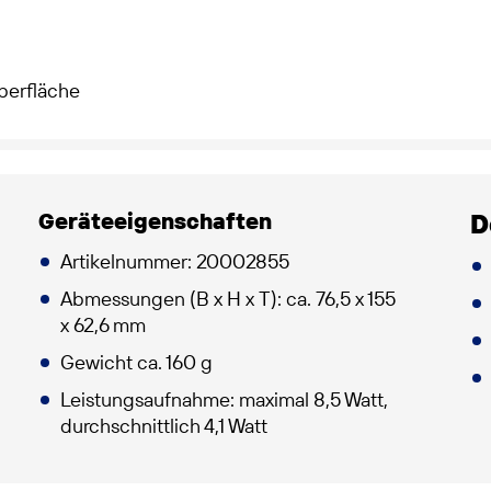
berfläche
Geräteeigenschaften
D
Artikelnummer: 20002855
Abmessungen (B x H x T): ca. 76,5 x 155
x 62,6 mm
Gewicht ca. 160 g
Leistungsaufnahme: maximal 8,5 Watt,
durchschnittlich 4,1 Watt