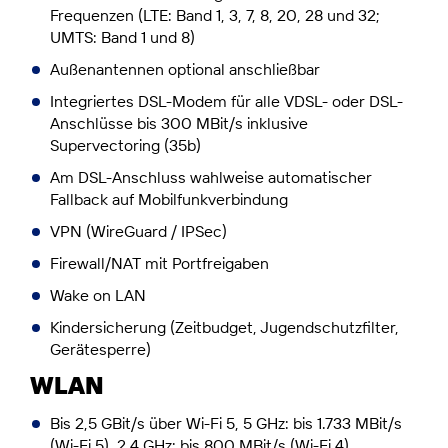
Frequenzen (LTE: Band 1, 3, 7, 8, 20, 28 und 32;
UMTS: Band 1 und 8)
Außenantennen optional anschließbar
Integriertes DSL-Modem für alle VDSL- oder DSL-
Anschlüsse bis 300 MBit/s inklusive
Supervectoring (35b)
Am DSL-Anschluss wahlweise automatischer
Fallback auf Mobilfunkverbindung
VPN (WireGuard / IPSec)
Firewall/NAT mit Portfreigaben
Wake on LAN
Kindersicherung (Zeitbudget, Jugendschutzfilter,
Gerätesperre)
WLAN
Bis 2,5 GBit/s über Wi-Fi 5, 5 GHz: bis 1.733 MBit/s
(Wi-Fi 5), 2,4 GHz: bis 800 MBit/s (Wi-Fi 4)